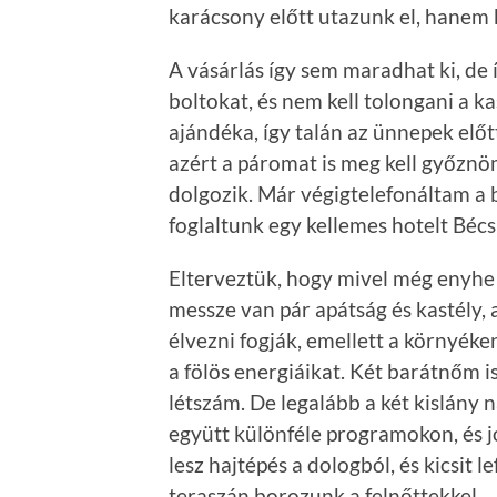
karácsony előtt utazunk el, hanem
A vásárlás így sem maradhat ki, de 
boltokat, és nem kell tolongani a k
ajándéka, így talán az ünnepek előtt
azért a páromat is meg kell győznöm,
dolgozik. Már végigtelefonáltam a b
foglaltunk egy kellemes hotelt Béc
Elterveztük, hogy mivel még enyhe a
messze van pár apátság és kastély,
élvezni fogják, emellett a környéken
a fölös energiáikat. Két barátnőm is 
létszám. De legalább a két kislány 
együtt különféle programokon, és j
lesz hajtépés a dologból, és kicsit 
teraszán borozunk a felnőttekkel.