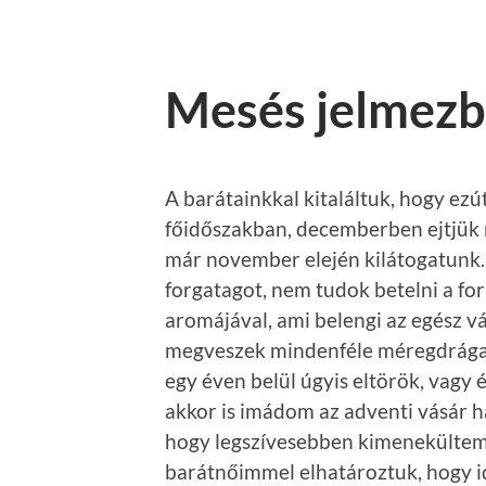
Mesés jelmezb
A barátainkkal kitaláltuk, hogy ezú
főidőszakban, decemberben ejtjük 
már november elején kilátogatunk.
forgatagot, nem tudok betelni a for
aromájával, ami belengi az egész vá
megveszek mindenféle méregdrága 
egy éven belül úgyis eltörök, vagy 
akkor is imádom az adventi vásár ha
hogy legszívesebben kimenekültem v
barátnőimmel elhatároztuk, hogy 