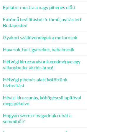
Epilátor mustra a nagy pihenés előtt
Futómű beállításból futómű javítás lett
Budapesten
Gyakori szállóvendégek a motorosok
Haverok, buli, gyerekek, babakocsik
Hétvégi kiruccanásunk eredménye egy
villanybojler akciós áron!
Hétvégi pihenés alatt kötöttünk
biztosítást
Hévízi kiruccanás, köhögéscsillapítóval
megspékelve
Hogyan szerezz magadnak ruhát a
semmiből?