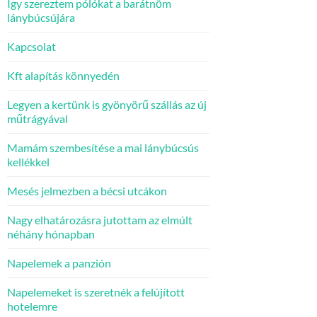
Így szereztem pólókat a barátnőm
lánybúcsújára
Kapcsolat
Kft alapítás könnyedén
Legyen a kertünk is gyönyörű szállás az új
műtrágyával
Mamám szembesítése a mai lánybúcsús
kellékkel
Mesés jelmezben a bécsi utcákon
Nagy elhatározásra jutottam az elmúlt
néhány hónapban
Napelemek a panzión
Napelemeket is szeretnék a felújított
hotelemre