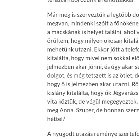
Már meg is szerveztük a legtöbb dol
megvan, mindenki szólt a főnökének,
a macskának is helyet találni, ahol
örültem, hogy milyen okosan kitalá
mehetünk utazni. Ekkor jött a telef
kitalálta, hogy mivel nem sokkal e
jelmezben akar jönni, és úgy akar 
dolgot, és még tetszett is az ötlet, 
hogy ő is jelmezben akar utazni. Rö
kislány kitalálta, hogy ők Jégvaráz
vita köztük, de végül megegyeztek, 
meg Anna. Szuper, de honnan szerzü
héttel?
A nyugodt utazás reménye szertefos