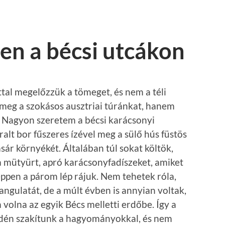
en a bécsi utcákon
ttal megelőzzük a tömeget, és nem a téli
meg a szokásos ausztriai túránkat, hanem
 Nagyon szeretem a bécsi karácsonyi
ralt bor fűszeres ízével meg a sülő hús füstös
sár környékét. Általában túl sokat költök,
mütyürt, apró karácsonyfadíszeket, amiket
éppen a párom lép rájuk. Nem tehetek róla,
ngulatát, de a múlt évben is annyian voltak,
olna az egyik Bécs melletti erdőbe. Így a
idén szakítunk a hagyományokkal, és nem