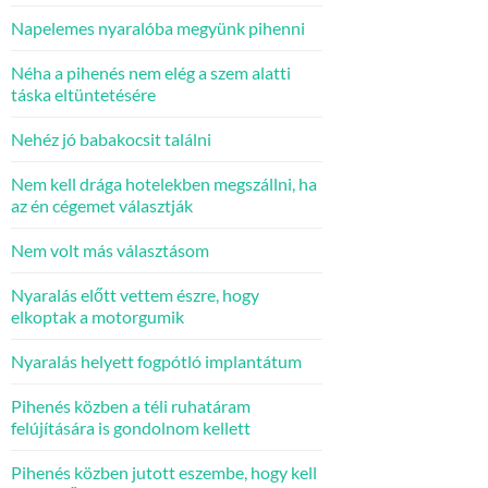
Napelemes nyaralóba megyünk pihenni
Néha a pihenés nem elég a szem alatti
táska eltüntetésére
Nehéz jó babakocsit találni
Nem kell drága hotelekben megszállni, ha
az én cégemet választják
Nem volt más választásom
Nyaralás előtt vettem észre, hogy
elkoptak a motorgumik
Nyaralás helyett fogpótló implantátum
Pihenés közben a téli ruhatáram
felújítására is gondolnom kellett
Pihenés közben jutott eszembe, hogy kell