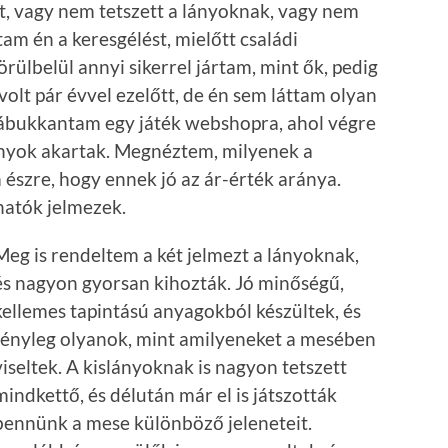
t, vagy nem tetszett a lányoknak, vagy nem
am én a keresgélést, mielőtt családi
körülbelül annyi sikerrel jártam, mint ők, pedig
volt pár évvel ezelőtt, de én sem láttam olyan
 rábukkantam egy játék webshopra, ahol végre
lányok akartak. Megnéztem, milyenek a
 észre, hogy ennek jó az ár-érték aránya.
hatók jelmezek.
Meg is rendeltem a két jelmezt a lányoknak,
és nagyon gyorsan kihozták. Jó minőségű,
kellemes tapintású anyagokból készültek, és
tényleg olyanok, mint amilyeneket a mesében
viseltek. A kislányoknak is nagyon tetszett
mindkettő, és délután már el is játszották
bennünk a mese különböző jeleneteit.