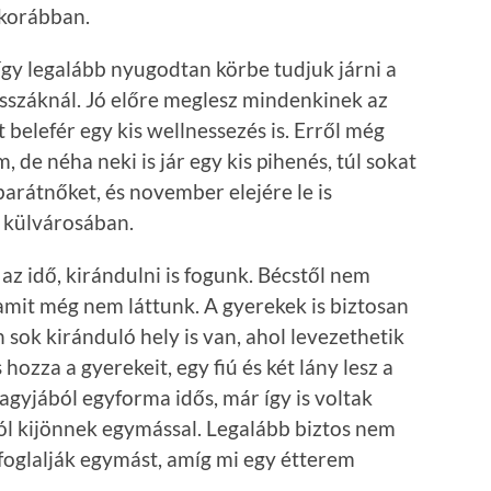
 korábban.
így legalább nyugodtan körbe tudjuk járni a
asszáknál. Jó előre meglesz mindenkinek az
 belefér egy kis wellnessezés is. Erről még
 de néha neki is jár egy kis pihenés, túl sokat
arátnőket, és november elejére le is
s külvárosában.
z idő, kirándulni is fogunk. Bécstől nem
 amit még nem láttunk. A gyerekek is biztosan
 sok kiránduló hely is van, ahol levezethetik
hozza a gyerekeit, egy fiú és két lány lesz a
nagyjából egyforma idős, már így is voltak
ól kijönnek egymással. Legalább biztos nem
lefoglalják egymást, amíg mi egy étterem