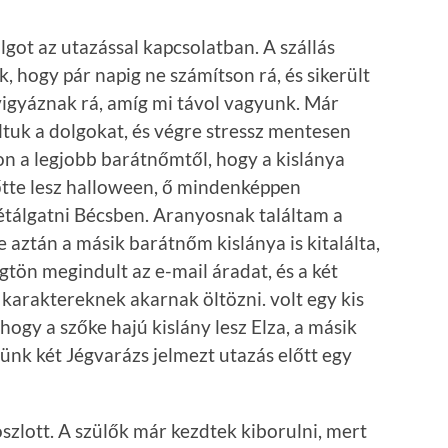
got az utazással kapcsolatban. A szállás
 hogy pár napig ne számítson rá, és sikerült
 vigyáznak rá, amíg mi távol vagyunk. Már
ltuk a dolgokat, és végre stressz mentesen
on a legjobb barátnőmtől, hogy a kislánya
lőtte lesz halloween, ő mindenképpen
sétálgatni Bécsben. Aranyosnak találtam a
de aztán a másik barátnőm kislánya is kitalálta,
gtön megindult az e-mail áradat, és a két
s karaktereknek akarnak öltözni. volt egy kis
hogy a szőke hajú kislány lesz Elza, a másik
nk két Jégvarázs jelmezt utazás előtt egy
zlott. A szülők már kezdtek kiborulni, mert