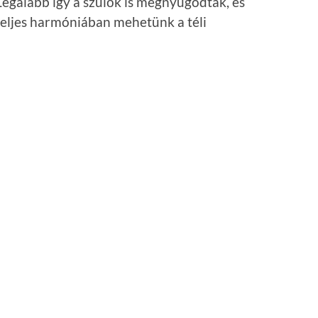
Legalább így a szülők is megnyugodtak, és
teljes harmóniában mehetünk a téli