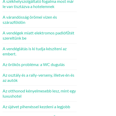
A székhelyszolgáltató fogalma most már
le van tisztázva a hotelemnek
A várandósság örömei vízen és
szárazföldön
A vendégek miatt elektromos padlófűtét
szereltünk be
A vendéglátás is ki tudja készíteni az
embert.
Az örökös probléma: a WC dugulás
Az osztály és a rally-verseny, illetve én és
az autók
Az otthonod kényelmesebb lesz, mint egy
luxushotel
Az újévet pihenéssel kezdeni a legjobb