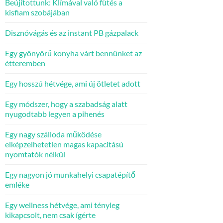
Beújítottunk: Klímával való fűtés a
kisfiam szobájában
Disznóvágás és az instant PB gázpalack
Egy gyönyörű konyha várt bennünket az
étteremben
Egy hosszú hétvége, ami új ötletet adott
Egy módszer, hogy a szabadság alatt
nyugodtabb legyen a pihenés
Egy nagy szálloda működése
elképzelhetetlen magas kapacitású
nyomtatók nélkül
Egy nagyon jó munkahelyi csapatépítő
emléke
Egy wellness hétvége, ami tényleg
kikapcsolt, nem csak ígérte